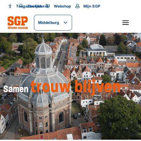
Toegankelijkheid
Toegankelijkheid
Zoeken
Webshop
Mijn SGP
Lettergrootte
Middelburg
SLUITEN
trouw blijven
Samen